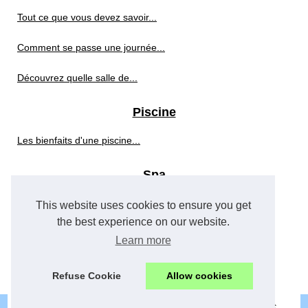
Tout ce que vous devez savoir...
Comment se passe une journée...
Découvrez quelle salle de...
Piscine
Les bienfaits d'une piscine...
Spa
Des pièces détachées de...
This website uses cookies to ensure you get
the best experience on our website.
Vélo
Learn more
Les plus beaux parcours à...
Refuse Cookie
Allow cookies