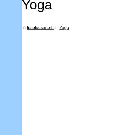
Yoga
lesbleusario.fr
Yoga